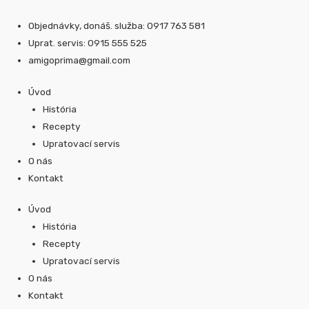
Preskočiť
na
Objednávky, donáš. služba: 0917 763 581
obsah
Uprat. servis: 0915 555 525
amigoprima@gmail.com
Úvod
História
Recepty
Upratovací servis
O nás
Kontakt
Úvod
História
Recepty
Upratovací servis
O nás
Kontakt