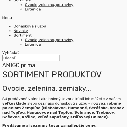
Sortiment
Ovocie, zelenina, potraviny
Lutenica
Menu
Donášková služba
Novinky
Sortiment
Ovocie, zelenina, potraviny
Lutenica
Vyhľadať
AMIGO prima
SORTIMENT PRODUKTOV
Ovocie, zelenina, zemiaky...
Sú predávané voľne i ako balený tovar a kúpiť ich môžete v našom
veľkosklade
alebo cez našu donáškovú službu –
rozvoz robíme
po celom Zemplíne (Michalovce, Humenné, Strážske, Vranov
nad Topľou, Hanušovce nad Topľou, Sobrance, Trebišov,
Sečovce, Košice, Veľké Kapušany, Kráľovský Chlmec).
Predávame aj sezónny tovar za najlepšie ceny: