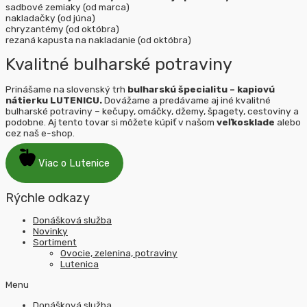
sadbové zemiaky (od marca)
nakladačky (od júna)
chryzantémy (od októbra)
rezaná kapusta na nakladanie (od októbra)
Kvalitné bulharské potraviny
Prinášame na slovenský trh
bulharskú špecialitu – kapiovú
nátierku LUTENICU.
Dovážame a predávame aj iné kvalitné
bulharské potraviny – kečupy, omáčky, džemy, špagety, cestoviny a
podobne. Aj tento tovar si môžete kúpiť v našom
veľkosklade
alebo
cez naš e-shop.
Viac o Lutenice
Rýchle odkazy
Donášková služba
Novinky
Sortiment
Ovocie, zelenina, potraviny
Lutenica
Menu
Donášková služba