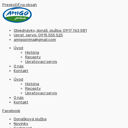
Preskočiť na obsah
Objednávky, donáš. služba: 0917 763 581
Uprat. servis: 0915 555 525
amigoprima@gmail.com
Úvod
História
Recepty
Upratovací servis
O nás
Kontakt
Úvod
História
Recepty
Upratovací servis
O nás
Kontakt
Facebook
Donášková služba
Novinky