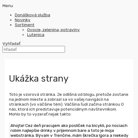
Menu
Donášková služba
Novinky
Sortiment
Ovocie, zelenina, potraviny
Lutenica
Vyhľadať
Ukážka strany
Toto je vzorová stránka. Je odlišná od blogu, pretože zostane
na jednom mieste a zobrazí sa vo vašej navigácii na
stránkach (vo väčšine tém). Väčšina ľudí začína stránkou O
nás, ktorá ich predstavuje potenciálnym návštevníkom.
Mohlo by to vyzerať nejak takto:
Ahojte! Cez deň pracujem ako poslíček na bicykli, po nociach
robím najlepšie drinky v príjemnom bare a toto je moja
webstránka. Bývam v Trenčíne, mám škrečka Igora a niekedy