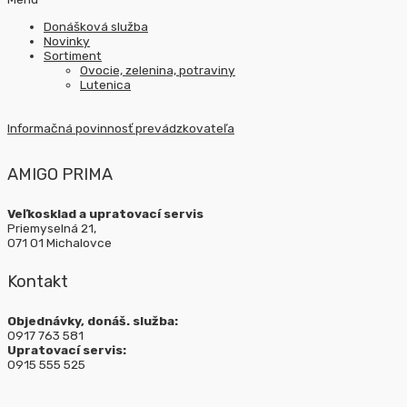
Donášková služba
Novinky
Sortiment
Ovocie, zelenina, potraviny
Lutenica
Informačná povinnosť prevádzkovateľa
AMIGO PRIMA
Veľkosklad a upratovací servis
Priemyselná 21,
071 01 Michalovce
Kontakt
Objednávky, donáš. služba:
0917 763 581
Upratovací servis:
0915 555 525