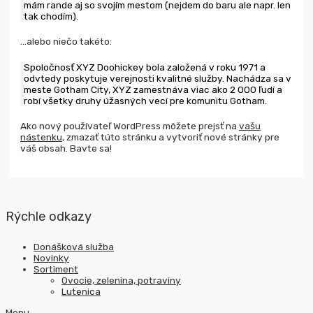
mám rande aj so svojím mestom (nejdem do baru ale napr. len
tak chodím).
…alebo niečo takéto:
Spoločnosť XYZ Doohickey bola založená v roku 1971 a
odvtedy poskytuje verejnosti kvalitné služby. Nachádza sa v
meste Gotham City, XYZ zamestnáva viac ako 2 000 ľudí a
robí všetky druhy úžasných vecí pre komunitu Gotham.
Ako nový používateľ WordPress môžete prejsť na
vašu
nástenku
, zmazať túto stránku a vytvoriť nové stránky pre
váš obsah. Bavte sa!
Rýchle odkazy
Donášková služba
Novinky
Sortiment
Ovocie, zelenina, potraviny
Lutenica
Menu