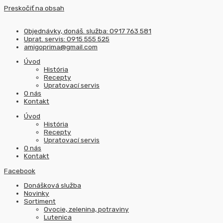
Preskočiť na obsah
Objednávky, donáš. služba: 0917 763 581
Uprat. servis: 0915 555 525
amigoprima@gmail.com
Úvod
História
Recepty
Upratovací servis
O nás
Kontakt
Úvod
História
Recepty
Upratovací servis
O nás
Kontakt
Facebook
Donášková služba
Novinky
Sortiment
Ovocie, zelenina, potraviny
Lutenica