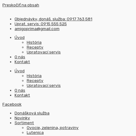
Preskočiť na obsah
Objednávky, donáš. služba: 0917 763 581
Uprat. servis: 0915 555 525
amigoprima@gmail.com
Úvod
História
Recepty
Upratovací servis
O nás
Kontakt
Úvod
História
Recepty
Upratovací servis
O nás
Kontakt
Facebook
Donášková služba
Novinky
Sortiment
Ovocie, zelenina, potraviny
Lutenica