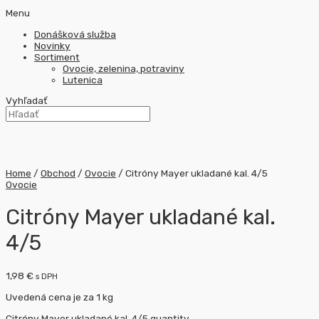
Menu
Donášková služba
Novinky
Sortiment
Ovocie, zelenina, potraviny
Lutenica
Vyhľadať
Home
/
Obchod
/
Ovocie
/ Citróny Mayer ukladané kal. 4/5
Ovocie
Citróny Mayer ukladané kal.
4/5
1,98
€
s DPH
Uvedená cena je za 1 kg
Citróny Mayer ukladané kal. 4/5 quantity